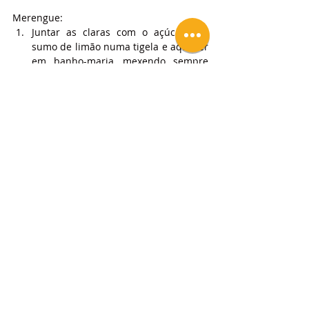
Merengue:
Juntar as claras com o açúcar e o 
sumo de limão numa tigela e aquecer 
em banho-maria, mexendo sempre 
até atingir 80°C.
Transferir as claras para um 
recipiente seco e limpo e bater em 
velocidade máxima até que o 
merengue esteja em temperatura 
ambiente, firme e brilhante.
Transferir o merengue para um saco 
pasteleiro equipado com boquilha 
lisa.
Cobrir o gelado com o merengue e 
texturizar com uma espátula.
Alourar o merengue com um 
maçarico e servir.
NOTAS
Esta sobremesa pode ser feita com gelado 
de compra.