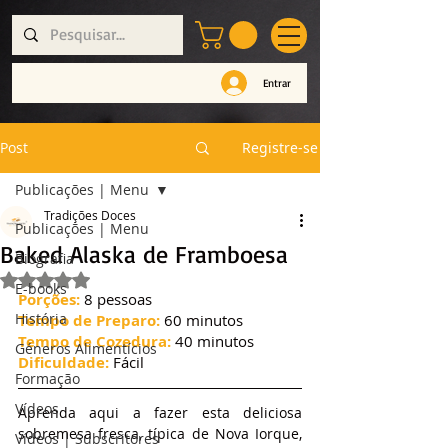
Entrar
Post
Registre-se
Publicações | Menu
Tradições Doces
Publicações | Menu
Baked Alaska de Framboesa
Biografia
Avaliado com NaN de 5 estrelas.
E-books
Porções:
 8 pessoas
História
Tempo de Preparo:
 60
 minutos
Tempo de Cozedura:
 40 minutos
Géneros Alimentícios
Dificuldade:
 Fácil
Formação
Vídeos
Aprenda aqui a fazer esta deliciosa 
sobremesa fresca, típica de Nova Iorque, 
Vídeos | Subscritores