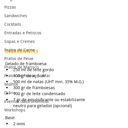
Pizzas
Sandwiches
Cocktails
Entradas e Petiscos
Sopas e Cremes
Pratos de Carne
INGREDIENTES
Pratos de Peixe
Gelado de framboesa:
Pratos de Marisco
250 ml de leite gordo
Pratos de Frutos do Mar
100 gr de açúcar
500 ml de natas (UHT min. 35% M.G.)
Molhos
300 gr de framboesas
Diário
100 gr de leite condensado
7 gr de emulsificante ou estabilizante 
Eventos Gastronómicos
neutro para gelados (opcional)
Workshops
Base:
2 ovos