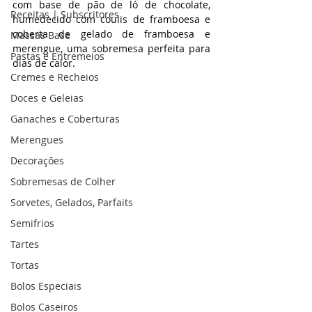
com base de pão de ló de chocolate, 
Receitas | Subscritores
humedecido com coulis de framboesa e 
coberta de gelado de framboesa e 
Massas Base
merengue, uma sobremesa perfeita para 
Pastas e Entremeios
dias de calor.
Cremes e Recheios
Doces e Geleias
Ganaches e Coberturas
Merengues
Decorações
Sobremesas de Colher
Sorvetes, Gelados, Parfaits
Semifrios
Tartes
Tortas
Bolos Especiais
Bolos Caseiros