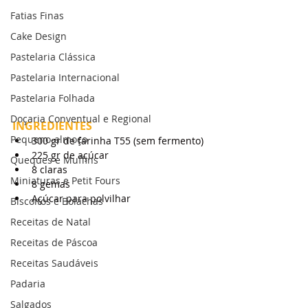
Fatias Finas
Cake Design
Pastelaria Clássica
Pastelaria Internacional
Pastelaria Folhada
Doçaria Conventual e Regional
INGREDIENTES
Pequeno-almoço
300 gr de farinha T55 (sem fermento)
225 gr de açúcar
Queques e Muffins
8 claras
Miniaturas e Petit Fours
8 gemas
Açúcar para polvilhar
Biscoitos e Bolachas
Receitas de Natal
Receitas de Páscoa
Receitas Saudáveis
Padaria
Salgados