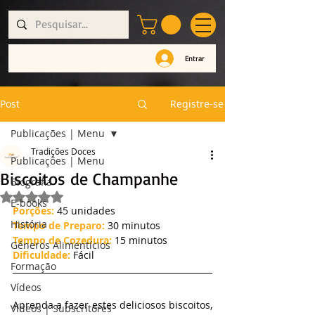
Entrar
Post
Registre-se
Publicações | Menu
Tradições Doces
Publicações | Menu
Biscoitos de Champanhe
Biografia
Avaliado com NaN de 5 estrelas.
E-books
Porções: 
45 unidades
História
Tempo de Preparo:
 30 minutos
Tempo de Cozedura:
 15 minutos
Géneros Alimentícios
Dificuldade:
 Fácil
Formação
Vídeos
Aprenda a fazer estes deliciosos biscoitos, 
Vídeos | Subscritores