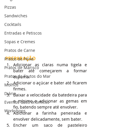
Pizzas
Sandwiches
Cocktails
Entradas e Petiscos
Sopas e Cremes
Pratos de Carne
PREPARAÇÃO
Pratos de Peixe
Adicionar as claras numa tigela e 
Pratos de Marisco
bater até começarem a formar 
Pratos de Frutos do Mar
espuma.
Adicionar o açúcar e bater até ficarem 
Molhos
firmes.
Diário
Baixar a velocidade da batedeira para 
o mínimo e adicionar as gemas em 
Eventos Gastronómicos
fio, batendo sempre até envolver.
Workshops
Adicionar a farinha peneirada e 
envolver delicadamente, sem bater.
Encher um saco de pasteleiro 