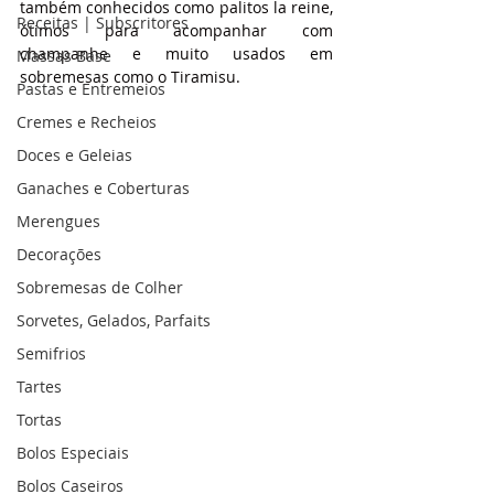
também conhecidos como palitos la reine, 
Receitas | Subscritores
ótimos para acompanhar com 
champanhe e muito usados em 
Massas Base
sobremesas como o Tiramisu.
Pastas e Entremeios
Cremes e Recheios
Doces e Geleias
Ganaches e Coberturas
Merengues
Decorações
Sobremesas de Colher
Sorvetes, Gelados, Parfaits
Semifrios
Tartes
Tortas
Bolos Especiais
Bolos Caseiros