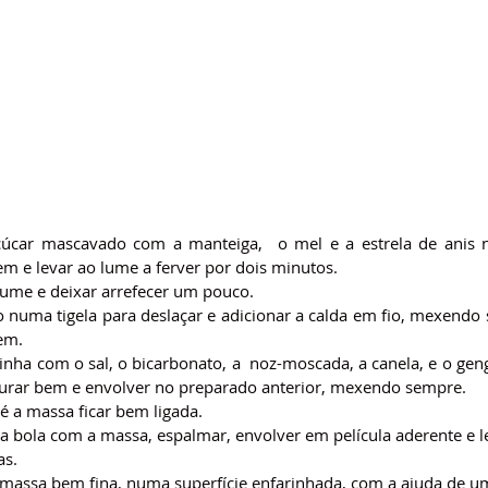
çúcar mascavado com a manteiga,  o mel e a estrela de anis n
em e levar ao lume a ferver por dois minutos.
 lume e deixar arrefecer um pouco.
o numa tigela para deslaçar e adicionar a calda em fio, mexendo 
em.
rinha com o sal, o bicarbonato, a  noz-moscada, a canela, e o gen
sturar bem e envolver no preparado anterior, mexendo sempre. 
é a massa ficar bem ligada.
 bola com a massa, espalmar, envolver em película aderente e lev
as.
 massa bem fina, numa superfície enfarinhada, com a ajuda de um