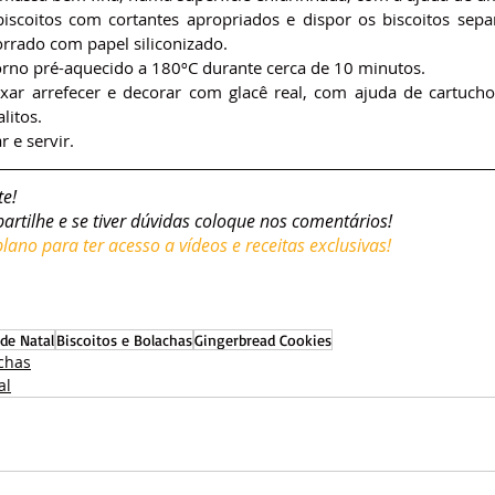
biscoitos com cortantes apropriados e dispor os biscoitos sep
orrado com papel siliconizado.
orno pré-aquecido a 180ºC durante cerca de 10 minutos.
eixar arrefecer e decorar com glacê real, com ajuda de cartucho
litos.
r e servir.
te!
partilhe e se tiver dúvidas coloque nos comentários!
ano para ter acesso a vídeos e receitas exclusivas!
 de Natal
Biscoitos e Bolachas
Gingerbread Cookies
achas
al