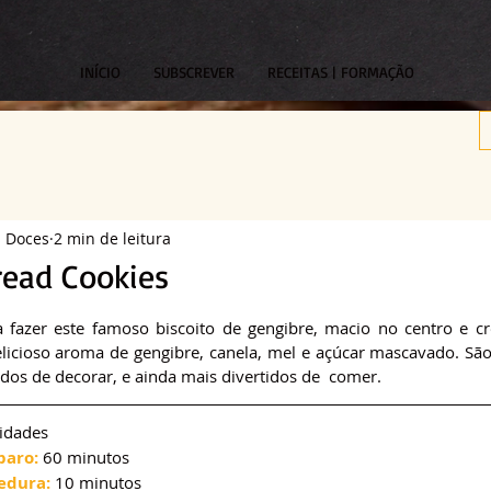
INÍCIO
SUBSCREVER
RECEITAS | FORMAÇÃO
s Doces
2 min de leitura
read Cookies
om NaN de 5 estrelas.
 fazer este famoso biscoito de gengibre, macio no centro e cr
licioso aroma de gengibre, canela, mel e açúcar mascavado. São 
tidos de decorar, e ainda mais divertidos de  comer.
idades
paro:
 60 minutos
edura:
 10 minutos