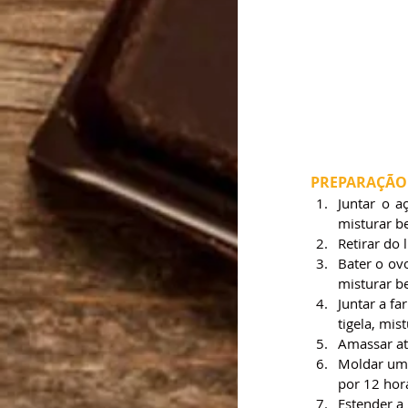
PREPARAÇÃO
Juntar o a
misturar b
Retirar do
Bater o ov
misturar b
Juntar a fa
tigela, mi
Amassar at
Moldar uma
por 12 hor
Estender a