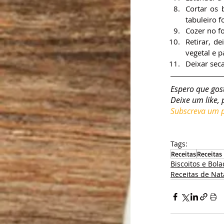
Cortar os 
tabuleiro f
Cozer no f
Retirar, d
vegetal e pa
Deixar seca
Espero que gos
Deixe um like, 
Subscreva um pl
Tags:
Receitas
Receitas
Biscoitos e Bol
Receitas de Nat