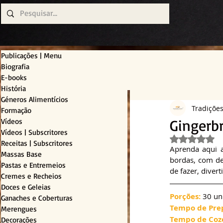
Publicações | Menu
Biografia
E-books
História
Géneros Alimentícios
Tradiçõe
Formação
Gingerb
Vídeos
Vídeos | Subscritores
Avaliado c
Receitas | Subscritores
Aprenda aqui a
Massas Base
bordas, com de
Pastas e Entremeios
de fazer, diver
Cremes e Recheios
Doces e Geleias
Porções:
 30 un
Ganaches e Coberturas
Tempo de Pre
Merengues
Tempo de Coz
Decorações