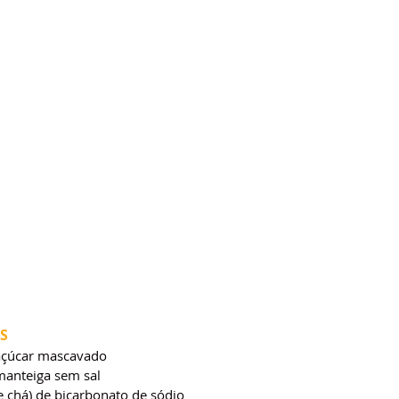
S
açúcar mascavado
manteiga sem sal
e chá) de bicarbonato de sódio