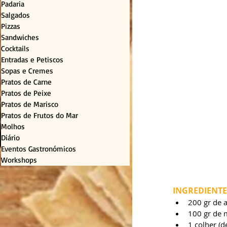
Padaria
Salgados
Pizzas
Sandwiches
Cocktails
Entradas e Petiscos
Sopas e Cremes
Pratos de Carne
Pratos de Peixe
Pratos de Marisco
Pratos de Frutos do Mar
Molhos
Diário
Eventos Gastronómicos
Workshops
INGREDIENTE
200 gr de 
100 gr de 
1 colher (d