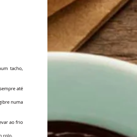
um tacho, 
sempre até 
gibre numa 
ar ao frio 
 rolo.