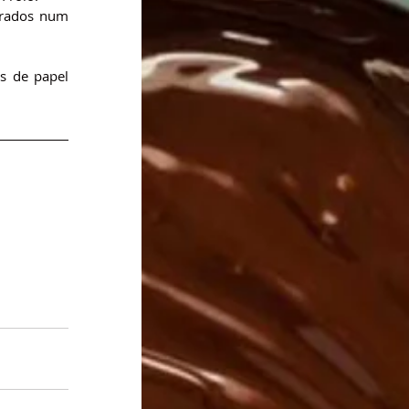
arados num 
s de papel 