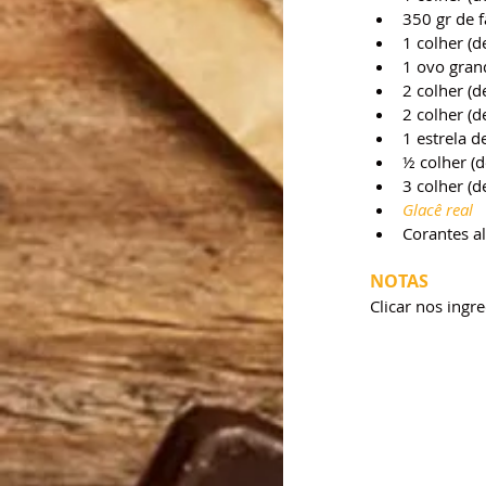
350 gr de 
1 colher (de
1 ovo gran
2 colher (
2 colher (d
1 estrela d
½ colher (
3 colher (d
Glacê real
Corantes a
NOTAS
Clicar nos ingre