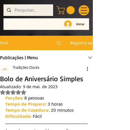
Entrar
Post
Registre-se
Publicações | Menu
Tradições Doces
Bolo de Aniversário Simples
Atualizado:
9 de mai. de 2023
Avaliado com NaN de 5 estrelas.
Porções:
 8 pessoas
Tempo de Preparo:
 3 horas
Tempo de Cozedura:
 20 minutos
Dificuldade:
 Fácil