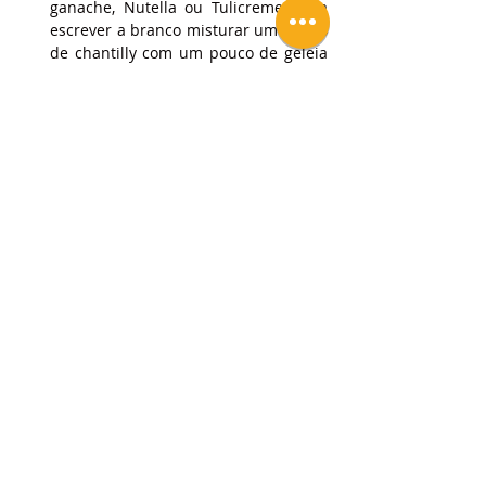
ganache, Nutella ou Tulicreme. Para 
escrever a branco misturar um pouco 
de chantilly com um pouco de geleia 
de brilho neutro.
Ao escrever, não convém encostar a 
ponta do cartucho no bolo, o fio de 
creme deve cair em suspenso 
conforme escrevemos. Só se encosta 
a ponta quando estamos a finalizar 
uma letra ou um bordado para cortar 
o fio.
Cobrir as laterais do bolo com a 
amêndoa laminada torrada.
Decorar a gosto com fruta fresca, 
chocolates ou rosas de açúcar.
Espero que goste!
Deixe um like, partilhe e se tiver dúvidas 
coloque nos comentários!
Subscreva um plano para ter acesso a 
vídeos e receitas exclusivas!