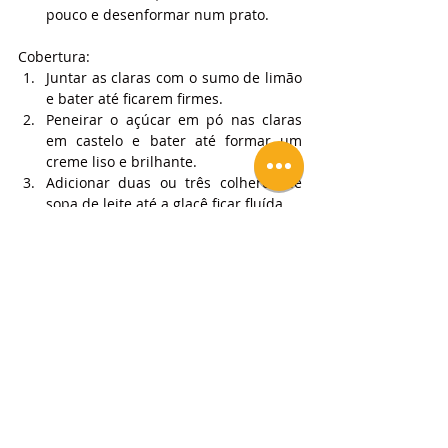
pouco e desenformar num prato.
Cobertura:
Juntar as claras com o sumo de limão 
e bater até ficarem firmes.
Peneirar o açúcar em pó nas claras 
em castelo e bater até formar um 
creme liso e brilhante.
Adicionar duas ou três colheres de 
sopa de leite até a glacê ficar fluída.
Verter a glacê por cima do bolo e 
barrar a superfície.
Deixar secar um pouco a cobertura e 
servir.
Espero que goste!
Deixe um like, partilhe e se tiver dúvidas 
coloque nos comentários!
Subscreva um plano para ter acesso a 
vídeos e receitas exclusivas!