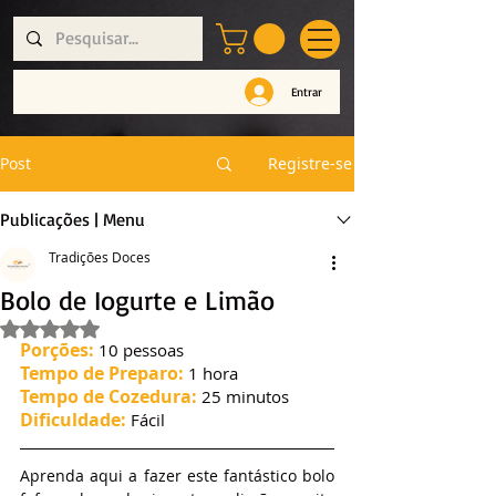
Entrar
Post
Registre-se
Publicações | Menu
Tradições Doces
Bolo de Iogurte e Limão
Avaliado com NaN de 5 estrelas.
Porções:
 10 pessoas
Tempo de Preparo:
 1 hora
Tempo de Cozedura:
 25 minutos
Dificuldade:
 Fácil
Aprenda aqui a fazer este fantástico bolo 