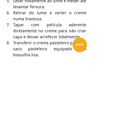
Levar novamente ao lume e mexer até 
levantar fervura.
Retirar do lume e verter o creme 
numa travessa.
Tapar com película aderente 
diretamente no creme para não criar 
capa e deixar arrefecer totalmente.
Transferir o creme pasteleiro para um 
saco pasteleiro equipado com 
boquilha lisa.
Rechear os caramujos com o creme 
pasteleiro, alisar a superfície e pintar 
com geleia de brilho neutro.
Polvilhar com um pouco de açúcar em 
pó e servir!
Espero que goste!
Deixe um like, partilhe e se tiver dúvidas 
coloque nos comentários!
Subscreva um plano para ter acesso a 
vídeos e receitas exclusivas!