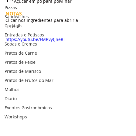
Açúcar em pó para polvilhar
Pizzas
NOTAS
Sandwiches
Clicar nos ingredientes para abrir a 
Cocktails
receita!
Entradas e Petiscos
https://youtu.be/FMRvytJneRI
Sopas e Cremes
Pratos de Carne
Pratos de Peixe
Pratos de Marisco
Pratos de Frutos do Mar
Molhos
Diário
Eventos Gastronómicos
Workshops