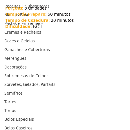
Receitas | Subscritores
Porções:
 6 unidades
Tempo de Preparo:
 60 minutos
Massas Base
Tempo de Cozedura:
 20 minutos
Pastas e Entremeios
Dificuldade:
 Fácil
Cremes e Recheios
Doces e Geleias
Ganaches e Coberturas
Merengues
Decorações
Sobremesas de Colher
Sorvetes, Gelados, Parfaits
Semifrios
Tartes
Tortas
Bolos Especiais
Bolos Caseiros