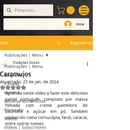
Entrar
Post
Registre-se
Publicações | Menu
Tradições Doces
Publicações | Menu
Caramujos
Biografia
Atualizado:
25 de jan. de 2024
E-books
Avaliado com NaN de 5 estrelas.
História
Aprenda neste vídeo a fazer este delicioso 
pastel português, composto por massa 
Géneros Alimentícios
folhada com creme pasteleiro de 
Formação
baunilha e açúcar em pó. Também 
conhecido como cornucópia, farol, caracol, 
Vídeos
entre outros nomes.
Vídeos | Subscritores