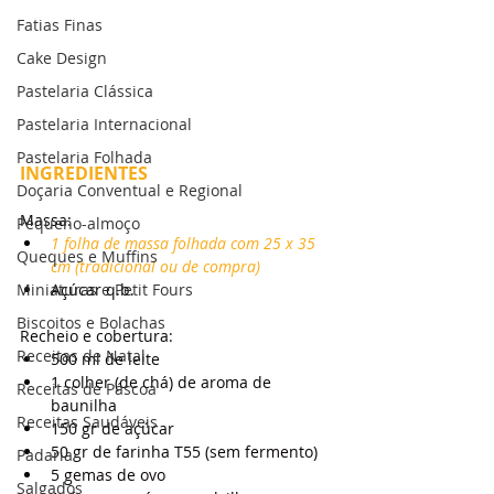
Fatias Finas
Cake Design
Pastelaria Clássica
Pastelaria Internacional
Pastelaria Folhada
INGREDIENTES
Doçaria Conventual e Regional
Massa:
Pequeno-almoço
1 folha de massa folhada com 25 x 35 
Queques e Muffins
cm (tradicional ou de compra)
Açúcar q.b.
Miniaturas e Petit Fours
Biscoitos e Bolachas
Recheio e cobertura:
Receitas de Natal
500 ml de leite
1 colher (de chá) de aroma de 
Receitas de Páscoa
baunilha
Receitas Saudáveis
150 gr de açúcar
50 gr de farinha T55 (sem fermento)
Padaria
5 gemas de ovo
Salgados