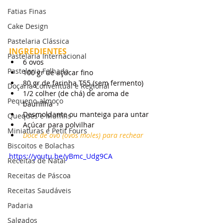
Fatias Finas
Cake Design
Pastelaria Clássica
INGREDIENTES
Pastelaria Internacional
6 ovos
Pastelaria Folhada
100 gr de açúcar fino
80 gr de farinha T55 (sem fermento)
Doçaria Conventual e Regional
1/2 colher (de chá) de aroma de 
Pequeno-almoço
baunilha
Desmoldante ou manteiga para untar
Queques e Muffins
Açúcar para polvilhar
Miniaturas e Petit Fours
Doce de ovo (ovos moles) para rechear
Biscoitos e Bolachas
https://youtu.be/yBmc_Udg9CA
Receitas de Natal
Receitas de Páscoa
Receitas Saudáveis
Padaria
Salgados