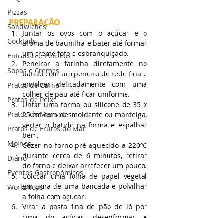
Pizzas
PREPARAÇÃO
Sandwiches
Juntar os ovos com o açúcar e o 
Cocktails
aroma de baunilha e bater até formar 
um creme fofo e esbranquiçado.
Entradas e Petiscos
Peneirar a farinha diretamente no 
Sopas e Cremes
batido com um peneiro de rede fina e 
envolver delicadamente com uma 
Pratos de Carne
colher de pau até ficar uniforme.
Pratos de Peixe
Untar uma forma ou silicone de 35 x 
Pratos de Marisco
25 cm com desmoldante ou manteiga, 
verter o batido na forma e espalhar 
Pratos de Frutos do Mar
bem.
Molhos
Cozer no forno pré-aquecido a 220ºC 
durante cerca de 6 minutos, retirar 
Diário
do forno e deixar arrefecer um pouco.
Eventos Gastronómicos
Colocar uma folha de papel vegetal 
em cima de uma bancada e polvilhar 
Workshops
a folha com açúcar.
Virar a pasta fina de pão de ló por 
cima do açúcar, desenformar e 