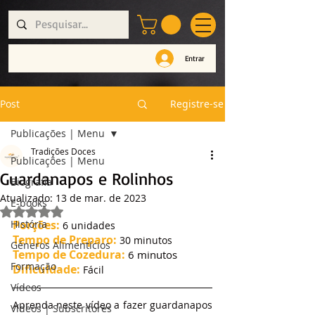
Entrar
Post
Registre-se
Publicações | Menu
Tradições Doces
Publicações | Menu
Guardanapos e Rolinhos
Biografia
Atualizado:
13 de mar. de 2023
E-books
Avaliado com NaN de 5 estrelas.
História
Porções:
 6 unidades
Tempo de Preparo:
 30 minutos
Géneros Alimentícios
Tempo de Cozedura:
 6 minutos
Formação
Dificuldade:
 Fácil
Vídeos
Aprenda neste vídeo a fazer guardanapos 
Vídeos | Subscritores