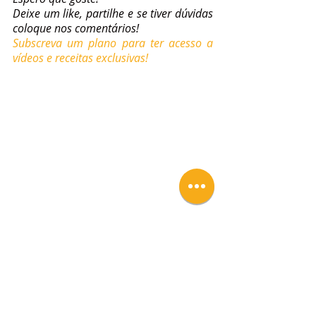
Deixe um like, partilhe e se tiver dúvidas 
coloque nos comentários!
Subscreva um plano para ter acesso a 
vídeos e receitas exclusivas!
Tags:
Aula em Vídeo
Vídeos
Pastelaria Clássica
Guardanapos e Rolinhos
Guardanapos de Ovos Moles