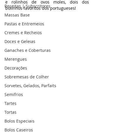
e rolinhos de ovos moles, dois dos 
Receitas | Subscritores
bolinhos favoritos dos portugueses!
Massas Base
Pastas e Entremeios
Cremes e Recheios
Doces e Geleias
Ganaches e Coberturas
Merengues
Decorações
Sobremesas de Colher
Sorvetes, Gelados, Parfaits
Semifrios
Tartes
Tortas
Bolos Especiais
Bolos Caseiros