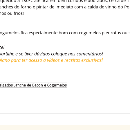
aquecido a 180ºC até ficarem bem cozidos e dourados, cerca de 
lanches do forno e pintar de imediato com a calda de vinho do Po
os ou frios!
cogumelos fica especialmente bom com cogumelos pleurotus ou s
te!
partilhe e se tiver dúvidas coloque nos comentários!
ano para ter acesso a vídeos e receitas exclusivas!
algados
Lanche de Bacon e Cogumelos