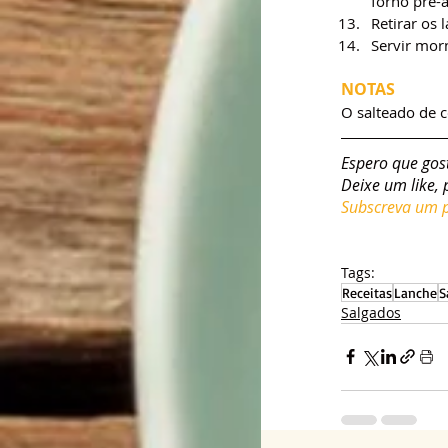
forno pré-
Retirar os 
Servir morn
NOTAS
O salteado de 
Espero que gos
Deixe um like, 
Subscreva um pl
Tags:
Receitas
Lanche
S
Salgados