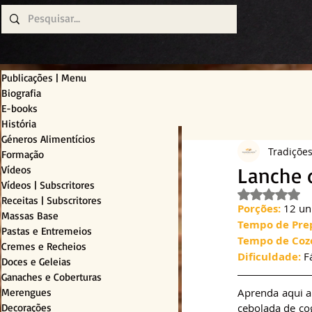
Publicações | Menu
Biografia
E-books
História
Géneros Alimentícios
Tradiçõe
Formação
Lanche 
Vídeos
Vídeos | Subscritores
Avaliado c
Receitas | Subscritores
Porções: 
12 un
Massas Base
Tempo de Pre
Pastas e Entremeios
Tempo de Coz
Cremes e Recheios
Dificuldade:
 F
Doces e Geleias
Ganaches e Coberturas
Merengues
Aprenda aqui a 
Decorações
cebolada de co