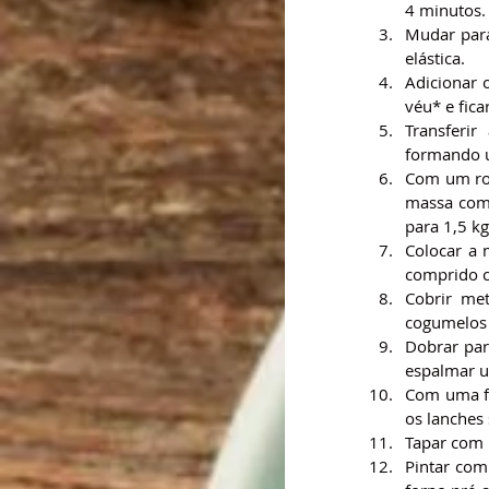
4 minutos.
Mudar para
elástica.
Adicionar 
véu* e fica
Transferi
formando u
Com um rol
massa com 
para 1,5 k
Colocar a 
comprido c
Cobrir me
cogumelos 
Dobrar par
espalmar u
Com uma fa
os lanches
Tapar com 
Pintar com