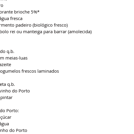
ro
orante brioche 5%*
água fresca
rmento padeiro (biológico fresco)
bolo rei ou manteiga para barrar (amolecida)
do q.b.
em meias-luas
azeite
cogumelos frescos laminados
eta q.b.
vinho do Porto
pintar
do Porto:
açúcar
água
inho do Porto