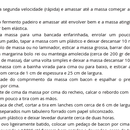
 segunda velocidade (rápida) e amassar até a massa começar a fi
o fermento padeiro e amassar até envolver bem e a massa atingi
r bem elástica.
r a massa para uma bancada enfarinhada, enrolar um pouc
m patão, tapar a massa com um plástico e deixar descansar 10 
o de massa ou no laminador, esticar a massa grossa, barrar dois
margarina bolo rei ou manteiga amolecida (cerca de 200 gr de
g de massa), dar uma volta simples e deixar a massa descansar 1
massa com a bainha virada para cima ou para baixo, e esticar 
om cerca de 1 cm de espessura e 25 cm de largura.
tade do comprimento da massa com bacon e espalhar o pre
por cima.
te de cima da massa por cima do recheio, calcar o rebordo com 
m pouco a tira com as mãos.
ca de chef, cortar a tira em lanches com cerca de 6 cm de largur
 separados num tabuleiro forrado com papel siliconizado.
um plástico e deixar levedar durante cerca de duas horas.
 ovo ligeiramente batido, colocar um pedaço de bacon por cima 