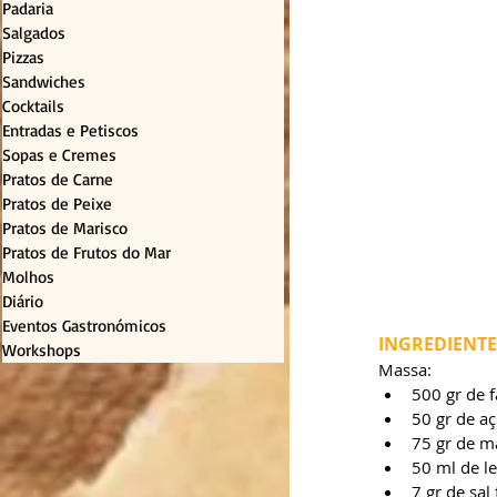
Padaria
Salgados
Pizzas
Sandwiches
Cocktails
Entradas e Petiscos
Sopas e Cremes
Pratos de Carne
Pratos de Peixe
Pratos de Marisco
Pratos de Frutos do Mar
Molhos
Diário
Eventos Gastronómicos
INGREDIENTE
Workshops
Massa:
500 gr de 
50 gr de a
75 gr de m
50 ml de le
7 gr de sal 