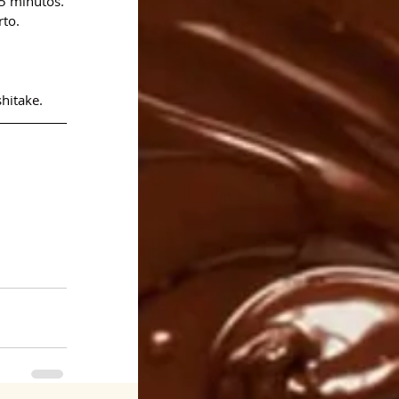
15 minutos.
rto.
hitake.