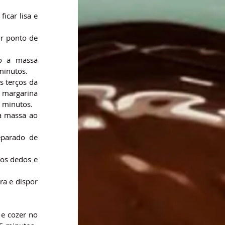
car lisa e 
r ponto de 
o a massa 
minutos.
 terços da 
 margarina 
0 minutos.
a massa ao 
parado de 
os dedos e 
a e dispor 
e cozer no 