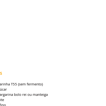
S
farinha T55 (sem fermento)
çúcar
argarina bolo rei ou manteiga
ite
fino