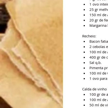
1 ovo intei
25 gr melh
150 ml de 
20 gr de fe
Margarina 
Recheio:
Bacon fatia
2 cebolas 
100 ml de 
400 gr de 
Sal q.b.
Pimenta pr
100 ml de 
1 ovo para 
Calda de vinho 
100 gr de 
100 ml de 
50 ml de v