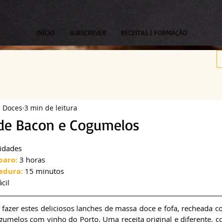
INÍCIO
SUBSCREVER
RECEITAS | FORMAÇÃO
s Doces
3 min de leitura
de Bacon e Cogumelos
om NaN de 5 estrelas.
idades
paro:
 3 horas
edura:
 15 minutos
ácil
fazer estes deliciosos lanches de massa doce e fofa, recheada c
gumelos com vinho do Porto. Uma receita original e diferente, c