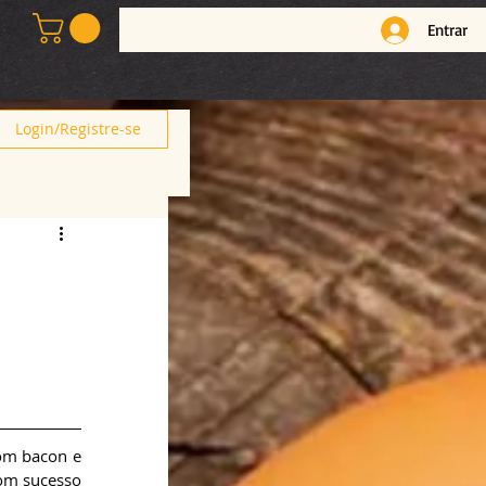
Entrar
Login/Registre-se
om bacon e 
om sucesso 