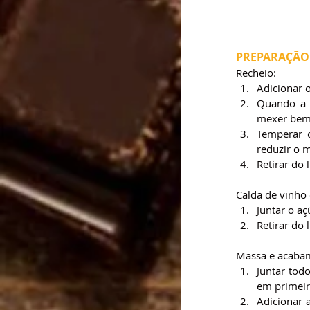
PREPARAÇÃO
Recheio:
Adicionar o
Quando a c
mexer bem 
Temperar c
reduzir o 
Retirar do 
Calda de vinho 
Juntar o a
Retirar do 
Massa e acaba
Juntar tod
em primeira
Adicionar 