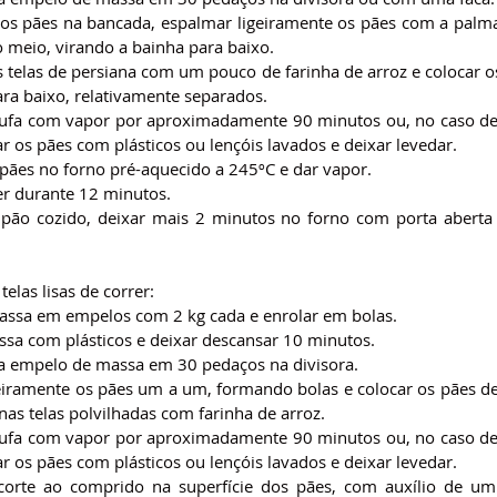
 os pães na bancada, espalmar ligeiramente os pães com a palm
o meio, virando a bainha para baixo.
s telas de persiana com um pouco de farinha de arroz e colocar o
ara baixo, relativamente separados.
tufa com vapor por aproximadamente 90 minutos ou, no caso de
ar os pães com plásticos ou lençóis lavados e deixar levedar.
 pães no forno pré-aquecido a 245ºC e dar vapor.
er durante 12 minutos.
pão cozido, deixar mais 2 minutos no forno com porta aberta 
elas lisas de correr:
massa em empelos com 2 kg cada e enrolar em bolas.
ssa com plásticos e deixar descansar 10 minutos.
da empelo de massa em 30 pedaços na divisora.
geiramente os pães um a um, formando bolas e colocar os pães d
as telas polvilhadas com farinha de arroz.
tufa com vapor por aproximadamente 90 minutos ou, no caso de
ar os pães com plásticos ou lençóis lavados e deixar levedar.
orte ao comprido na superfície dos pães, com auxílio de um b