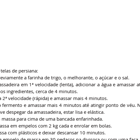
telas de persiana:
eviamente a farinha de trigo, o melhorante, o açúcar e o sal.
ssadeira em 1ª velocidade (lenta), adicionar a água e amassar at
os ingredientes, cerca de 4 minutos.
 2ª velocidade (rápida) e amassar mais 4 minutos.
o fermento e amassar mais 4 minutos até atingir ponto de véu. Ne
e despegar da amassadeira, estar lisa e elástica.
 a massa para cima de uma bancada enfarinhada.
massa em empelos com 2 kg cada e enrolar em bolas.
ssa com plásticos e deixar descansar 10 minutos.
da empelo de massa em 30 pedaços na divisora ou com uma faca.