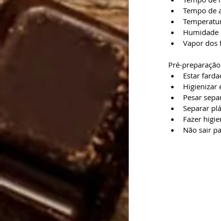
Tempo de 
Temperatu
Humidade e
Vapor dos 
Pré-preparação 
Estar fard
Higienizar 
Pesar sepa
Separar plá
Fazer higi
Não sair pa