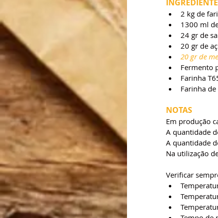
INGREDIENTE
2 kg de fa
1300 ml de
24 gr de sa
20 gr de a
20 gr de m
Fermento pa
Farinha T6
Farinha de 
NOTAS
Em produção ca
A quantidade d
A quantidade d
Na utilização d
Verificar sempr
Temperatur
Temperatu
Temperatur
Tempo de m