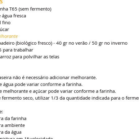
S
rinha T65 (sem fermento)
 água fresca
l fino
çúcar
elhorante
deiro (biológico fresco) - 40 gr no verão / 50 gr no inverno
5 para trabalhar
arroz para polvilhar as telas
seira não é necessário adicionar melhorante.
e água pode variar conforme a farinha.
e melhorante e açúcar pode variar conforme a farinha.
e fermento seco, utilizar 1/3 da quantidade indicada para o ferme
e:
a da farinha
ra ambiente
a da água
istura em 1ª velocidade