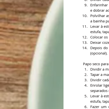
Enfarinhar
e dobrar a
Polvilhar a
a bainha p
Levar à es
estufa, tap
Colocar os
Deixar coz
Depois do 
(opcional).
Papo seco para t
Dividir a 
Tapar a ma
Dividir ca
Enrolar li
separados n
Levar à es
estufa, tap
Fazer um c