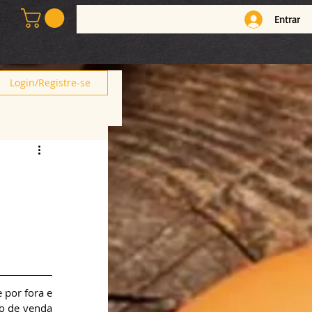
Entrar
Login/Registre-se
por fora e 
o de venda 