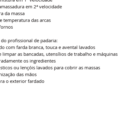
amassadura em 2ª velocidade
ra da massa
 temperatura das arcas
fornos
do profissional de padaria:
ado com farda branca, touca e avental lavados
e limpar as bancadas, utensílios de trabalho e máquinas
radamente os ingredientes
sticos ou lençóis lavados para cobrir as massas
enização das mãos
ra o exterior fardado