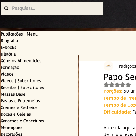
Publicações | Menu
Biografia
E-books
História
Géneros Alimentícios
Tradiçõe
Formação
Papo Se
Vídeos
Vídeos | Subscritores
Avaliado c
Receitas | Subscritores
Porções: 
50 un
Massas Base
Tempo de Pre
Pastas e Entremeios
Tempo de Coz
Cremes e Recheios
Dificuldade:
 F
Doces e Geleias
Ganaches e Coberturas
Merengues
Aprenda aqui a 
Decorações
de miolo leve,