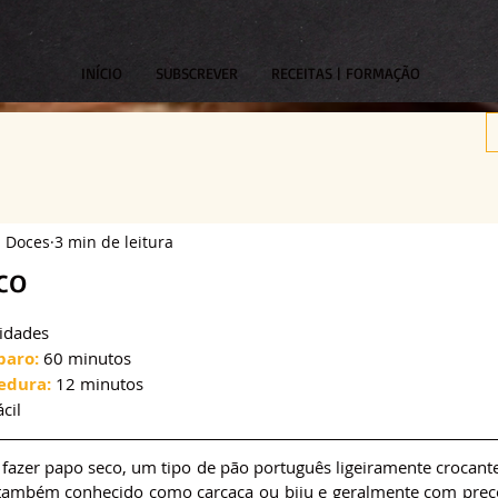
INÍCIO
SUBSCREVER
RECEITAS | FORMAÇÃO
s Doces
3 min de leitura
co
om NaN de 5 estrelas.
idades
paro:
 60 minutos
edura:
 12 minutos
ácil
fazer papo seco, um tipo de pão português ligeiramente crocante 
 também conhecido como carcaça ou biju e geralmente com preç