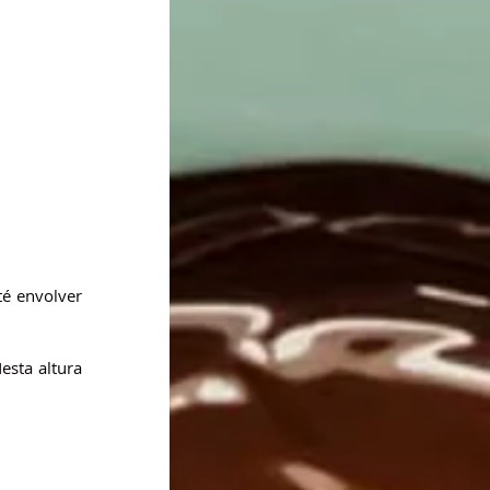
é envolver 
sta altura 