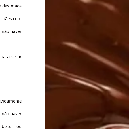
a das mãos 
s pães com 
 não haver 
para secar 
evidamente 
 não haver 
isturi ou 