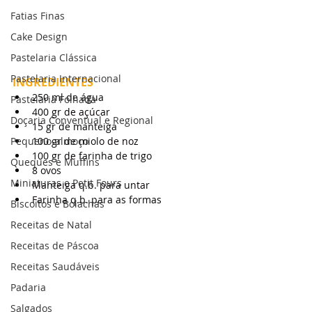
Fatias Finas
Cake Design
Pastelaria Clássica
Pastelaria Internacional
INGREDIENTES
250 ml de água
Pastelaria Folhada
400 gr de açúcar
Doçaria Conventual e Regional
15 gr de manteiga
100 gr de miolo de noz
Pequeno-almoço
100 gr de farinha de trigo
Queques e Muffins
8 ovos
Miniaturas e Petit Fours
Manteiga q.b. para untar
Farinha q.b. para as formas
Biscoitos e Bolachas
Receitas de Natal
Receitas de Páscoa
Receitas Saudáveis
Padaria
Salgados