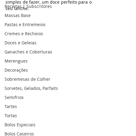
simples de fazer, um doce perfeito para o 
Receitas | Subscritores
seu lanche.
Massas Base
Pastas e Entremeios
Cremes e Recheios
Doces e Geleias
Ganaches e Coberturas
Merengues
Decorações
Sobremesas de Colher
Sorvetes, Gelados, Parfaits
Semifrios
Tartes
Tortas
Bolos Especiais
Bolos Caseiros