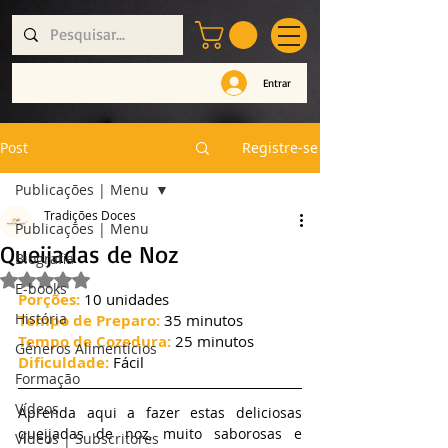
Entrar
Post
Registre-se
Publicações | Menu
Tradições Doces
Publicações | Menu
Queijadas de Noz
Biografia
Avaliado com NaN de 5 estrelas.
E-books
Porções:
 10 unidades
História
Tempo de Preparo:
 35 minutos
Tempo de Cozedura:
 25 minutos
Géneros Alimentícios
Dificuldade:
 Fácil
Formação
Vídeos
Aprenda aqui a fazer estas deliciosas 
queijadas de noz, muito saborosas e 
Vídeos | Subscritores