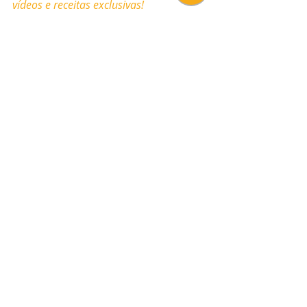
vídeos e receitas exclusivas!
Tags:
Receitas
Pastelaria Clássica
Pastelaria
Queijadas
Queiijadas de Noz
Pastelaria Clássica
Posts Relacionados
Ver tudo