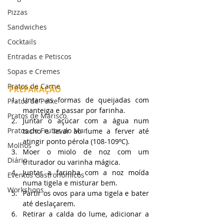
Pizzas
Sandwiches
Cocktails
Entradas e Petiscos
Sopas e Cremes
Pratos de Carne
PREPARAÇÃO
Untar as formas de queijadas com 
Pratos de Peixe
manteiga e passar por farinha.
Pratos de Marisco
Juntar o açúcar com a água num 
Pratos de Frutos do Mar
tacho e levar ao lume a ferver até 
atingir ponto pérola (108-109ºC).
Molhos
Moer o miolo de noz com um 
Diário
triturador ou varinha mágica.
Juntar a farinha com a noz moída 
Eventos Gastronómicos
numa tigela e misturar bem.
Workshops
Partir os ovos para uma tigela e bater 
até deslaçarem.
Retirar a calda do lume, adicionar a 