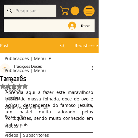
Entrar
Post
Registre-se
Publicações | Menu
Tradições Doces
Publicações | Menu
Tamarês
Biografia
Avaliado com NaN de 5 estrelas.
E-books
Aprenda aqui a fazer este maravilhoso 
História
pastel de massa folhada, doce de ovo e 
açúcar, descendente do famoso Jesuíta, 
Géneros Alimentícios
um pastel muito adorado pelos 
Formação
Portugueses, sendo muito conhecido em 
todo o país.
Vídeos
Vídeos | Subscritores