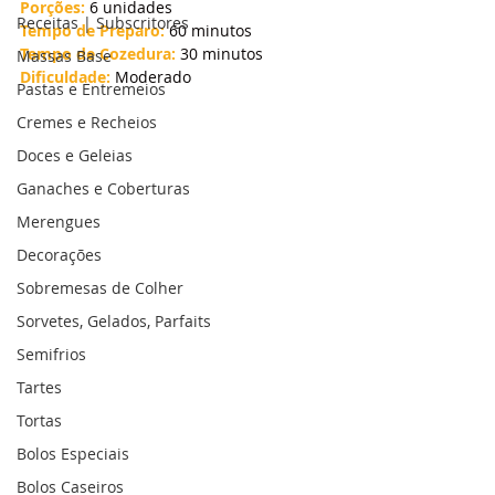
Porções:
 6 unidades
Receitas | Subscritores
Tempo de Preparo: 
60 minutos
Tempo de Cozedura:
 30 minutos
Massas Base
Dificuldade:
 Moderado
Pastas e Entremeios
Cremes e Recheios
Doces e Geleias
Ganaches e Coberturas
Merengues
Decorações
Sobremesas de Colher
Sorvetes, Gelados, Parfaits
Semifrios
Tartes
Tortas
Bolos Especiais
Bolos Caseiros