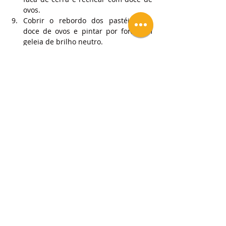
ovos.
Cobrir o rebordo dos pastéis com 
doce de ovos e pintar por fora com 
geleia de brilho neutro.
Servir!
Espero que goste!
Deixe um like, partilhe e se tiver dúvidas 
coloque nos comentários!
Subscreva um plano para ter acesso a vídeos 
e receitas exclusivas!
Tags:
Receitas
Pastelaria Clássica
Pastelaria
Pastelaria Folhada
Tamarês
Pastelaria Clássica
Pastelaria Folhada