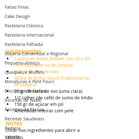
Fatias Finas
Cake Design
Pastelaria Clássica
Pastelaria Internacional
Pastelaria Folhada
INGREDIENTES
Doçaria Conventual e Regional
1 placa de massa folhada com 20 x 30 
Pequeno-almoço
cm (tradicional ou de compra)
600 gr de doce de ovos
Queques e Muffins
Geleia de brilho neutro (tradicional ou 
Miniaturas e Petit Fours
de compra)
Biscoitos e Bolachas
30 gr de clara de ovo (uma clara)
1/2 colher (de café) de sumo de limão
Receitas de Natal
150 gr de açúcar em pó
Receitas de Páscoa
Amêndoas inteiras com pele
Receitas Saudáveis
NOTAS
Padaria
Clicar nos ingredientes para abrir a 
receita.
Salgados