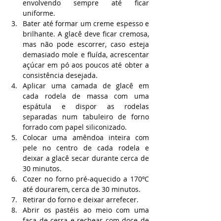
envolvendo sempre até ficar 
uniforme.
Bater até formar um creme espesso e 
brilhante. A glacê deve ficar cremosa, 
mas não pode escorrer, caso esteja 
demasiado mole e fluída, acrescentar 
açúcar em pó aos poucos até obter a 
consistência desejada.
Aplicar uma camada de glacê em 
cada rodela de massa com uma 
espátula e dispor as rodelas 
separadas num tabuleiro de forno 
forrado com papel siliconizado.
Colocar uma amêndoa inteira com 
pele no centro de cada rodela e 
deixar a glacê secar durante cerca de 
30 minutos.
Cozer no forno pré-aquecido a 170ºC 
até dourarem, cerca de 30 minutos.
Retirar do forno e deixar arrefecer.
Abrir os pastéis ao meio com uma 
faca de cerra e rechear com doce de 