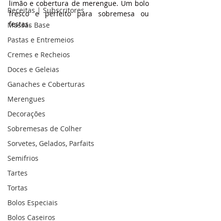
limão e cobertura de merengue. Um bolo 
Receitas | Subscritores
fresco e perfeito para sobremesa ou 
festas.
Massas Base
Pastas e Entremeios
Cremes e Recheios
Doces e Geleias
Ganaches e Coberturas
Merengues
Decorações
Sobremesas de Colher
Sorvetes, Gelados, Parfaits
Semifrios
Tartes
Tortas
Bolos Especiais
Bolos Caseiros