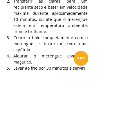
Transferir as claras para um 
recipiente seco e bater em velocidade 
máxima durante aproximadamente 
10 minutos, ou até que o merengue 
esteja em temperatura ambiente, 
firme e brilhante.
Cobrir o bolo completamente com o 
merengue e texturizar com uma 
espátula.
Alourar o merengue com um 
maçarico.
Levar ao frio por 30 minutos e servir!
Espero que goste!
Deixe um like, partilhe e se tiver dúvidas 
coloque nos comentários!
Subscreva um plano para ter acesso a 
vídeos e receitas exclusivas!