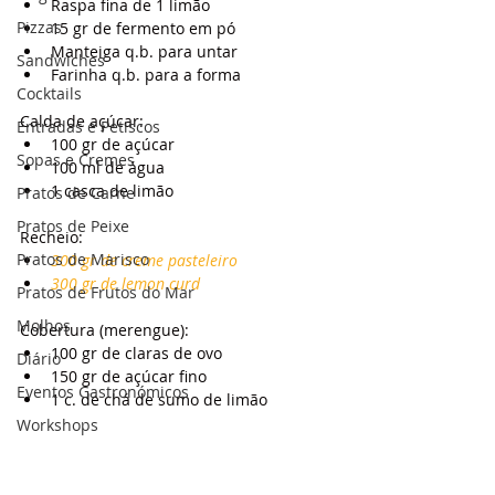
Raspa fina de 1 limão
Pizzas
15 gr de fermento em pó
Manteiga q.b. para untar
Sandwiches
Farinha q.b. para a forma
Cocktails
Calda de açúcar:
Entradas e Petiscos
100 gr de açúcar
Sopas e Cremes
100 ml de água
1 casca de limão
Pratos de Carne
Pratos de Peixe
Recheio:
Pratos de Marisco
300 gr de creme pasteleiro
300 gr de lemon curd
Pratos de Frutos do Mar
Molhos
Cobertura (merengue):
100 gr de claras de ovo
Diário
150 gr de açúcar fino
Eventos Gastronómicos
1 c. de chá de sumo de limão
Workshops