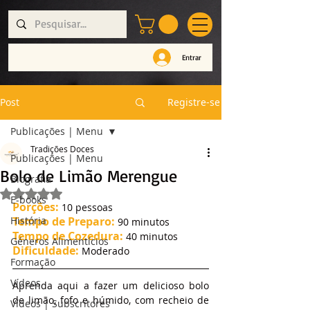
Entrar
Post
Registre-se
Publicações | Menu
Tradições Doces
Publicações | Menu
Bolo de Limão Merengue
Biografia
Avaliado com NaN de 5 estrelas.
E-books
Porções:
 10 pessoas
História
Tempo de Preparo:
 90 minutos
Tempo de Cozedura:
 40 minutos
Géneros Alimentícios
Dificuldade:
 Moderado
Formação
Vídeos
Aprenda aqui a fazer um delicioso bolo 
de limão, fofo e húmido, com recheio de 
Vídeos | Subscritores