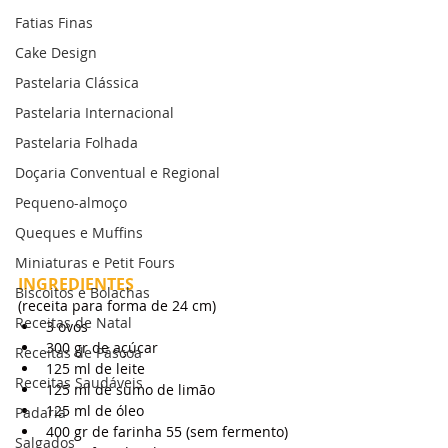
Fatias Finas
Cake Design
Pastelaria Clássica
Pastelaria Internacional
Pastelaria Folhada
Doçaria Conventual e Regional
Pequeno-almoço
Queques e Muffins
Miniaturas e Petit Fours
INGREDIENTES
Biscoitos e Bolachas
(receita para forma de 24 cm)
Receitas de Natal
3 ovos
300 gr de açúcar
Receitas de Páscoa
125 ml de leite
Receitas Saudáveis
125 ml de sumo de limão
125 ml de óleo
Padaria
400 gr de farinha 55 (sem fermento)
Salgados