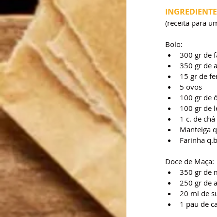
INGREDIENTE
(receita para 
Bolo:
300 gr de 
350 gr de a
15 gr de f
5 ovos
100 gr de 
100 gr de l
1 c. de ch
Manteiga q.
Farinha q.b
Doce de Maça:
350 gr de 
250 gr de 
20 ml de s
1 pau de c