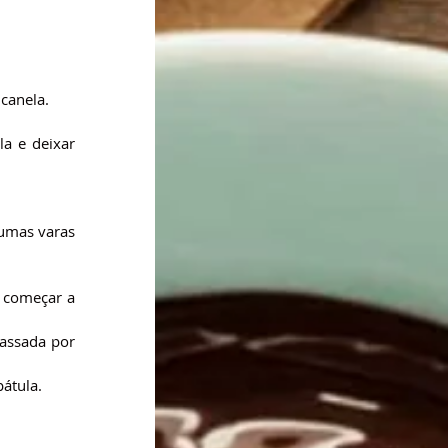
canela.
a e deixar 
umas varas 
 começar a 
ssada por 
átula.