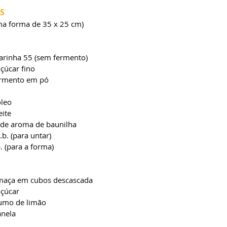
S
uma forma de 35 x 25 cm)
farinha 55 (sem fermento)
çúcar fino
ermento em pó
óleo
eite
á de aroma de baunilha
b. (para untar)
. (para a forma)
maça em cubos descascada
açúcar
umo de limão
anela