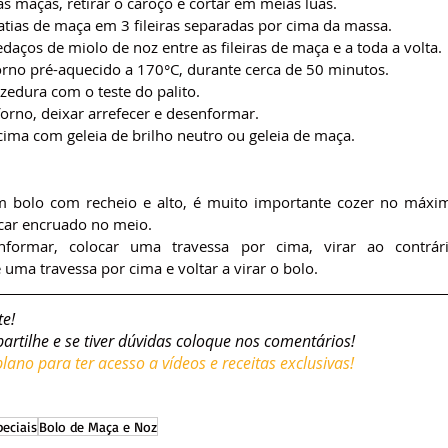
s maças, retirar o caroço e cortar em meias luas.
atias de maça em 3 fileiras separadas por cima da massa.
daços de miolo de noz entre as fileiras de maça e a toda a volta.
orno pré-aquecido a 170°C, durante cerca de 50 minutos. 
ozedura com o teste do palito.
forno, deixar arrefecer e desenformar.
cima com geleia de brilho neutro ou geleia de maça.
bolo com recheio e alto, é muito importante cozer no máxim
icar encruado no meio.
nformar, colocar uma travessa por cima, virar ao contrário
uma travessa por cima e voltar a virar o bolo.
te!
partilhe e se tiver dúvidas coloque nos comentários!
ano para ter acesso a vídeos e receitas exclusivas!
peciais
Bolo de Maça e Noz