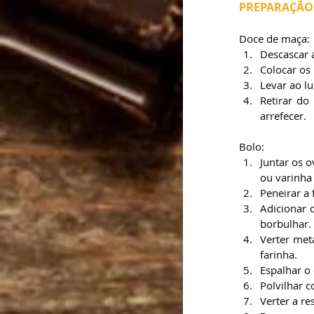
PREPARAÇÃO
Doce de maça:
Descascar 
Colocar os
Levar ao l
Retirar do
arrefecer.
Bolo:
Juntar os o
ou varinha
Peneirar a
Adicionar 
borbulhar.
Verter met
farinha.
Espalhar o
Polvilhar 
Verter a r