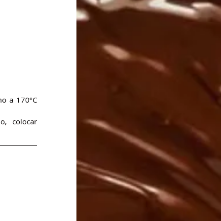
o a 170ºC 
, colocar 