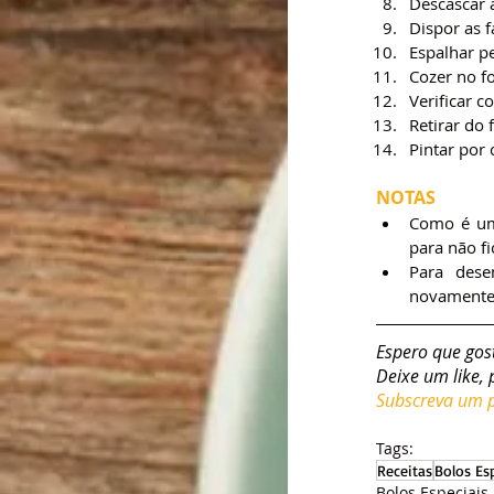
Descascar a
Dispor as f
Espalhar pe
Cozer no f
Verificar c
Retirar do 
Pintar por 
NOTAS
Como é um 
para não f
Para dese
novamente 
Espero que gos
Deixe um like, 
Subscreva um pl
Tags:
Receitas
Bolos Es
Bolos Especiais