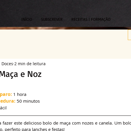
INÍCIO
SUBSCREVER
RECEITAS | FORMAÇÃO
s Doces
2 min de leitura
 Maça e Noz
om NaN de 5 estrelas.
paro:
 1 hora
edura:
 50 minutos
ácil
a fazer este delicioso bolo de maça com nozes e canela. Um bol
, perfeito para lanches e festas!