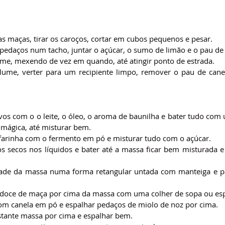
as maças, tirar os caroços, cortar em cubos pequenos e pesar.
 pedaços num tacho, juntar o açúcar, o sumo de limão e o pau de 
ume, mexendo de vez em quando, até atingir ponto de estrada.
 lume, verter para um recipiente limpo, remover o pau de canel
vos com o o leite, o óleo, o aroma de baunilha e bater tudo com 
 mágica, até misturar bem.
 farinha com o fermento em pó e misturar tudo com o açúcar.
os secos nos líquidos e bater até a massa ficar bem misturada e
ade da massa numa forma retangular untada com manteiga e pa
 doce de maça por cima da massa com uma colher de sopa ou esp
com canela em pó e espalhar pedaços de miolo de noz por cima.
estante massa por cima e espalhar bem.