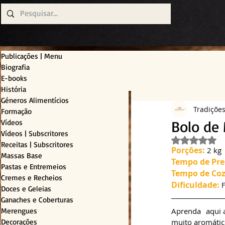
Publicações | Menu
Biografia
E-books
História
Géneros Alimentícios
Tradiçõe
Formação
Bolo de
Vídeos
Vídeos | Subscritores
Avaliado c
Receitas | Subscritores
Porções:
 2 kg
Massas Base
Tempo de Pre
Pastas e Entremeios
Tempo de Coz
Cremes e Recheios
Dificuldade:
F
Doces e Geleias
Ganaches e Coberturas
Merengues
Aprenda  aqui 
Decorações
muito aromático