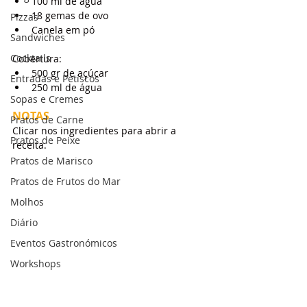
100 ml de água
18 gemas de ovo
Pizzas
Canela em pó
Sandwiches
Cocktails
Cobertura:
500 gr de açúcar
Entradas e Petiscos
250 ml de água
Sopas e Cremes
NOTAS
Pratos de Carne
Clicar nos ingredientes para abrir a 
Pratos de Peixe
receita.
Pratos de Marisco
Pratos de Frutos do Mar
Molhos
Diário
Eventos Gastronómicos
Workshops