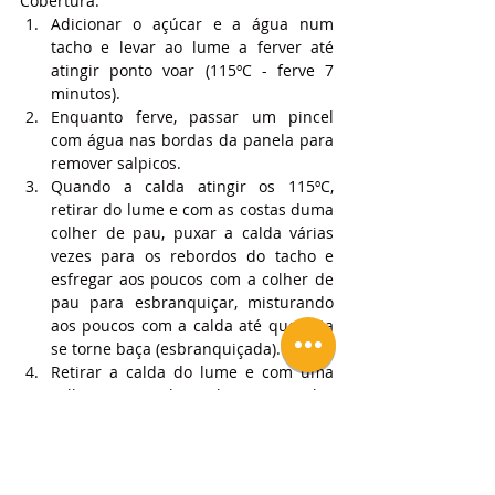
Cobertura:
Adicionar o açúcar e a água num 
tacho e levar ao lume a ferver até 
atingir ponto voar (115ºC - ferve 7 
minutos).
Enquanto ferve, passar um pincel 
com água nas bordas da panela para 
remover salpicos.
Quando a calda atingir os 115ºC, 
retirar do lume e com as costas duma 
colher de pau, puxar a calda várias 
vezes para os rebordos do tacho e 
esfregar aos poucos com a colher de 
pau para esbranquiçar, misturando 
aos poucos com a calda até que esta 
se torne baça (esbranquiçada).
Retirar a calda do lume e com uma 
colher ou concha, cobrir as argolas 
com a calda.
Deixar escorrer e secar um pouco e 
transferir para uma travessa.