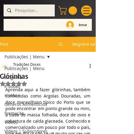
Entrar
Post
Registre-se
Publicações | Menu
Tradições Doces
Publicações | Menu
Glórinhas
Biografia
Avaliado com NaN de 5 estrelas.
E-books
Aprenda aqui a fazer glórinhas, também 
História
conhecidas como Argolas Douradas, um 
doce maravilhoso típico do Porto que se 
Géneros Alimentícios
pode encontrar em ponto grande ou mini, 
Formação
à base de massa folhada, doce de ovos e 
cobertura de calda glaceada. Conhecido e 
Vídeos
comercializado um pouco por todo o país, 
Vídeos | Subscritores
hoje em dia já não se vê muito por ser um 