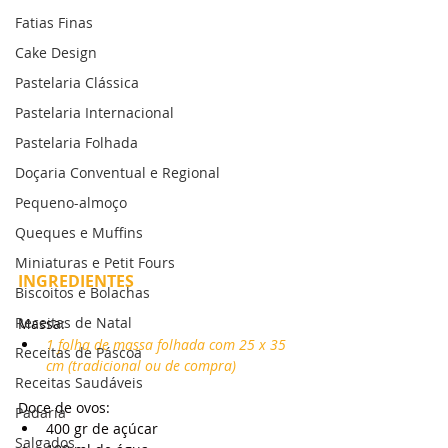
Fatias Finas
Cake Design
Pastelaria Clássica
Pastelaria Internacional
Pastelaria Folhada
Doçaria Conventual e Regional
Pequeno-almoço
Queques e Muffins
Miniaturas e Petit Fours
INGREDIENTES
Biscoitos e Bolachas
Receitas de Natal
Massa:
1 folha de massa folhada com 25 x 35 
Receitas de Páscoa
cm (tradicional ou de compra)
Receitas Saudáveis
Doce de ovos:
Padaria
400 gr de açúcar
Salgados