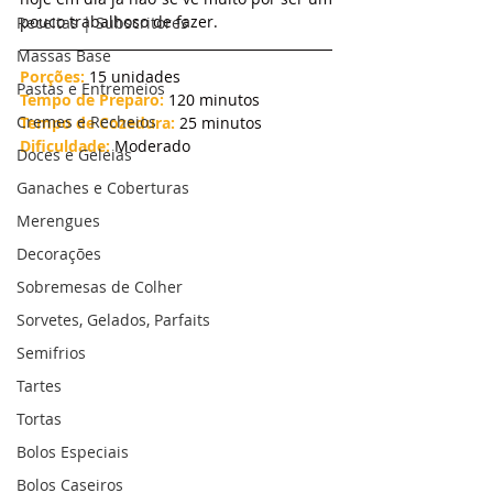
pouco trabalhoso de fazer.
Receitas | Subscritores
Massas Base
Porções:
 15 unidades
Pastas e Entremeios
Tempo de Preparo: 
120 minutos
Cremes e Recheios
Tempo de Cozedura:
 25 minutos
Dificuldade:
 Moderado
Doces e Geleias
Ganaches e Coberturas
Merengues
Decorações
Sobremesas de Colher
Sorvetes, Gelados, Parfaits
Semifrios
Tartes
Tortas
Bolos Especiais
Bolos Caseiros