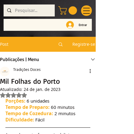
Entrar
Post
Registre-se
Publicações | Menu
Tradições Doces
Mil Folhas do Porto
Atualizado:
24 de jan. de 2023
Avaliado com NaN de 5 estrelas.
Porções:
6 unidades
Tempo de Preparo:
60 minutos
Tempo de Cozedura:
2 minutos
Dificuldade:
Fácil