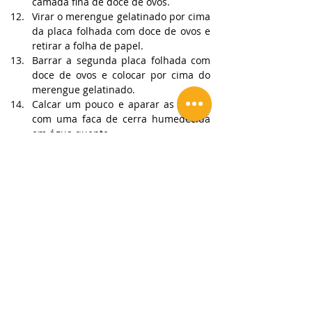
camada fina de doce de ovos.
Virar o merengue gelatinado por cima 
da placa folhada com doce de ovos e 
retirar a folha de papel.
Barrar a segunda placa folhada com 
doce de ovos e colocar por cima do 
merengue gelatinado.
Calcar um pouco e aparar as pontas 
com uma faca de cerra humedecida 
em água quente.
Cortar a tranche em 6 unidades 
quadradas.
Polvilhar com açúcar em pó e decorar 
com um fio de canela em cada mil 
folhas.
NOTAS
Tradicionalmente, o mil folhas é feito 
sem doce de ovos e é montado 
diretamente no folhado antes de ir ao 
frio. No entanto, desta forma garantem 
que o folhado não amolece e fica sempre 