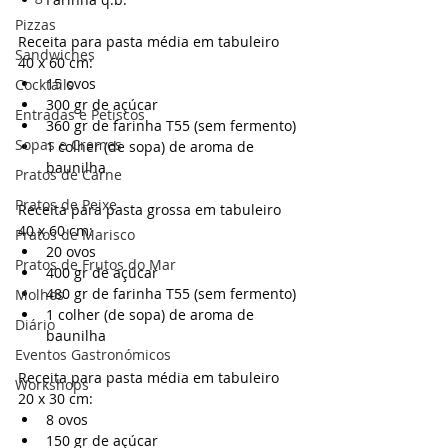
Pizzas
Receita para pasta média em tabuleiro 
Sandwiches
40 x 60 cm:
15 ovos
Cocktails
300 gr de açúcar
Entradas e Petiscos
360 gr de farinha T55 (sem fermento)
Sopas e Cremes
1 colher (de sopa) de aroma de 
baunilha
Pratos de Carne
Pratos de Peixe
Receita para pasta grossa em tabuleiro 
40 x 60 cm:
Pratos de Marisco
20 ovos
Pratos de Frutos do Mar
400 gr de açúcar
480 gr de farinha T55 (sem fermento)
Molhos
1 colher (de sopa) de aroma de 
Diário
baunilha
Eventos Gastronómicos
Receita para pasta média em tabuleiro 
Workshops
20 x 30 cm:
8 ovos
150 gr de açúcar