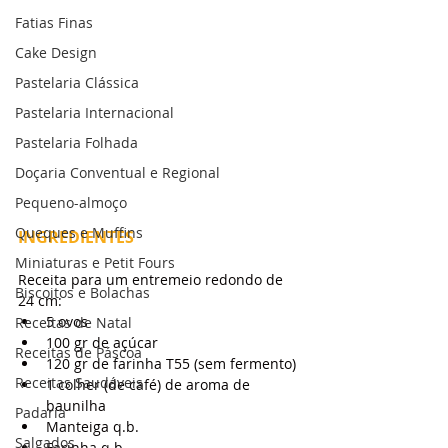
Fatias Finas
Cake Design
Pastelaria Clássica
Pastelaria Internacional
Pastelaria Folhada
Doçaria Conventual e Regional
Pequeno-almoço
Queques e Muffins
INGREDIENTES
Miniaturas e Petit Fours
Receita para um entremeio redondo de 
Biscoitos e Bolachas
24 cm:
5 ovos
Receitas de Natal
100 gr de açúcar
Receitas de Páscoa
120 gr de farinha T55 (sem fermento)
Receitas Saudáveis
1 colher (de café) de aroma de 
baunilha
Padaria
Manteiga q.b.
Salgados
Farinha q.b.