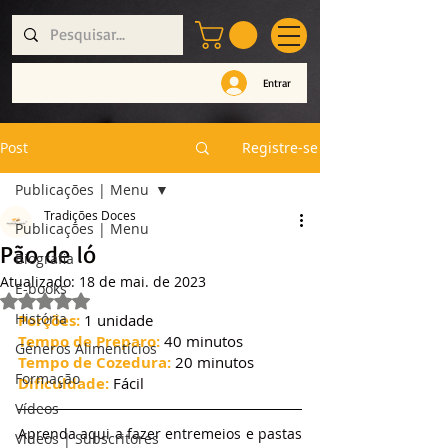
Entrar
Post
Registre-se
Publicações | Menu
Tradições Doces
Publicações | Menu
Pão de ló
Biografia
Atualizado:
18 de mai. de 2023
E-books
Avaliado com NaN de 5 estrelas.
História
Porções:
 1 unidade
Tempo de Preparo:
 40 minutos
Géneros Alimentícios
Tempo de Cozedura:
 20 minutos
Formação
Dificuldade:
 Fácil
Vídeos
Aprenda aqui a fazer entremeios e pastas 
Vídeos | Subscritores