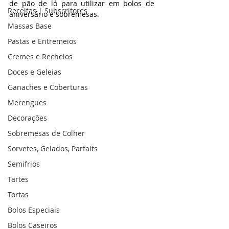
de pão de ló para utilizar em bolos de 
Receitas | Subscritores
aniversário e sobremesas.
Massas Base
Pastas e Entremeios
Cremes e Recheios
Doces e Geleias
Ganaches e Coberturas
Merengues
Decorações
Sobremesas de Colher
Sorvetes, Gelados, Parfaits
Semifrios
Tartes
Tortas
Bolos Especiais
Bolos Caseiros