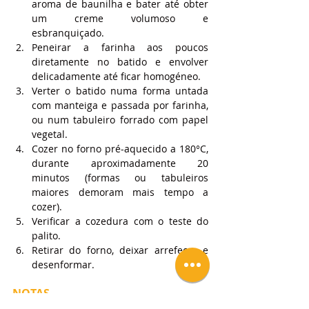
aroma de baunilha e bater até obter 
um creme volumoso e 
esbranquiçado.
Peneirar a farinha aos poucos 
diretamente no batido e envolver 
delicadamente até ficar homogéneo.
Verter o batido numa forma untada 
com manteiga e passada por farinha, 
ou num tabuleiro forrado com papel 
vegetal.
Cozer no forno pré-aquecido a 180°C, 
durante aproximadamente 20 
minutos (formas ou tabuleiros 
maiores demoram mais tempo a 
cozer).
Verificar a cozedura com o teste do 
palito.
Retirar do forno, deixar arrefecer e 
desenformar.
NOTAS
Para obter um pão de ló mais macio, com 