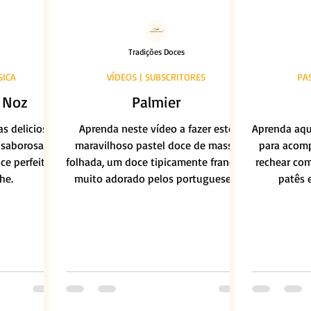
Tradições Doces
SICA
VÍDEOS | SUBSCRITORES
PA
 Noz
Palmier
as deliciosas
Aprenda neste vídeo a fazer este
Aprenda aqui
 saborosas e
maravilhoso pastel doce de massa
para acomp
ce perfeito
folhada, um doce tipicamente francês,
rechear com
he.
muito adorado pelos portugueses.
patês 