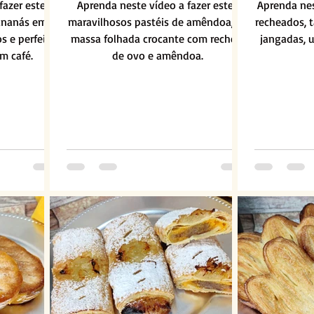
fazer estes
Aprenda neste vídeo a fazer estes
Aprenda nes
 ananás em
maravilhosos pastéis de amêndoa, de
recheados,
s e perfeitos
massa folhada crocante com recheio
jangadas, u
m café.
de ovo e amêndoa.