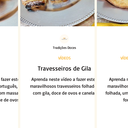
Tradições Doces
VÍDEOS
VÍD
Travesseiros de Gila
fazer este
Aprenda neste vídeo a fazer estes
Aprenda n
português, de
maravilhosos travesseiros folhados
maravilho
 com massa
com gila, doce de ovos e canela!
folhada, u
e de ovos.
fo