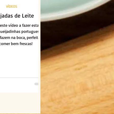
VÍDEOS
jadas de Leite
ste vídeo a fazer estas
queijadinhas portuguesas
fazem na boca, perfeitas
comer bem frescas!