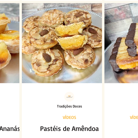
Tradições Doces
VÍDEOS
VÍD
 Ananás
Pastéis de Amêndoa