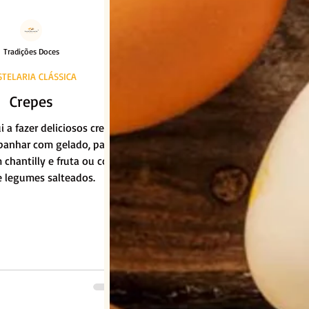
Tradições Doces
STELARIA CLÁSSICA
Crepes
 a fazer deliciosos crepes
anhar com gelado, para
 chantilly e fruta ou com
e legumes salteados.