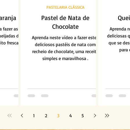
PASTELARIA CLÁSSICA
aranja
Pastel de Nata de
Quei
Chocolate
 fazer as
Aprenda ne
ueijadas de
deliciosas 
Aprenda neste vídeo a fazer estes
to frescas e
que se des
deliciosos pastéis de nata com
para 
recheio de chocolate, uma receita
simples e maravilhosa .
1
2
3
4
5