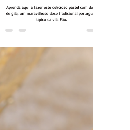
Tradições Doces
RECEITAS | SUBSCRITORES
Clarinhas de Fão
Aprenda aqui a fazer este delicioso pastel com doce
de gila, um maravilhoso doce tradicional português,
típico da vila Fão.