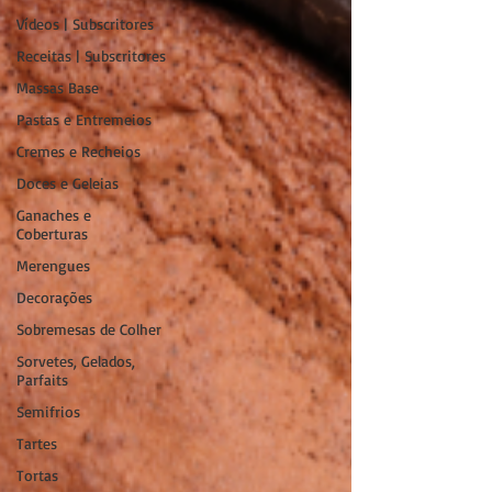
Vídeos | Subscritores
Receitas | Subscritores
Massas Base
Pastas e Entremeios
Cremes e Recheios
Doces e Geleias
Ganaches e
Coberturas
Merengues
Decorações
Sobremesas de Colher
Sorvetes, Gelados,
Parfaits
Semifrios
Tartes
Tortas