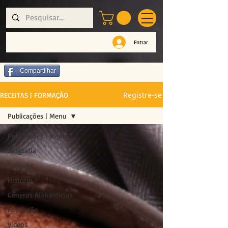
Entrar
Compartilhar
Registre-se
RECEITAS | FORMAÇÃO
Publicações | Menu
Publicações | Menu
Biografia
E-books
História
Géneros Alimentícios
Formação
Vídeos