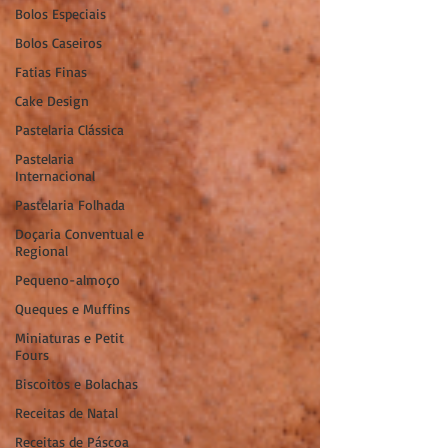
Bolos Especiais
Bolos Caseiros
Fatias Finas
Cake Design
Pastelaria Clássica
Pastelaria
Internacional
Pastelaria Folhada
Doçaria Conventual e
Regional
Pequeno-almoço
Queques e Muffins
Miniaturas e Petit
Fours
Biscoitos e Bolachas
Receitas de Natal
Receitas de Páscoa