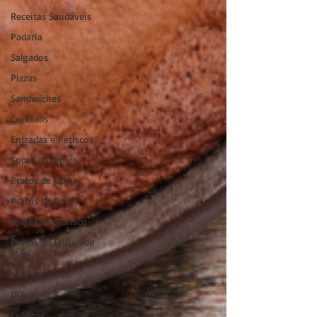
Receitas Saudáveis
Padaria
Salgados
Pizzas
Sandwiches
Cocktails
Entradas e Petiscos
Sopas e Cremes
Pratos de Carne
Pratos de Peixe
Pratos de Marisco
Pratos de Frutos do
Mar
Molhos
Diário
Eventos