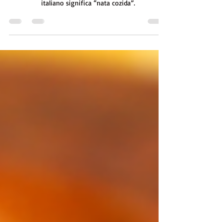
Panna Cotta de Frutos Silvestres
Aprenda aqui a fazer esta maravilhosa sobremesa
típica da região italiana de Piemonte que em
italiano significa “nata cozida”.