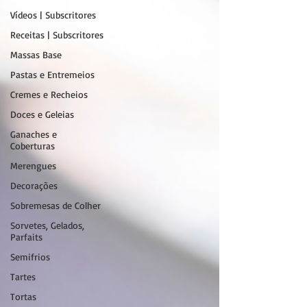
Vídeos | Subscritores
Receitas | Subscritores
Massas Base
Pastas e Entremeios
Cremes e Recheios
Doces e Geleias
Ganaches e
Coberturas
Merengues
Decorações
Sobremesas de Colher
Sorvetes, Gelados,
Parfaits
Semifrios
Tartes
Tortas