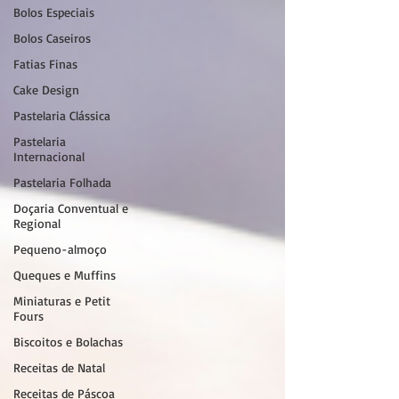
Bolos Especiais
Bolos Caseiros
Fatias Finas
Cake Design
Pastelaria Clássica
Pastelaria
Internacional
Pastelaria Folhada
Doçaria Conventual e
Regional
Pequeno-almoço
Queques e Muffins
Miniaturas e Petit
Fours
Biscoitos e Bolachas
Receitas de Natal
Receitas de Páscoa